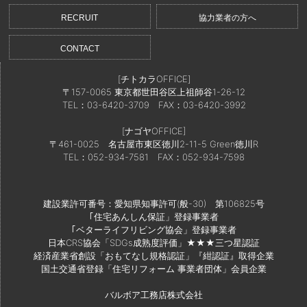
RECRUIT
協力業者の方へ
CONTACT
[チトカラOFFICE]
〒157-0065 東京都世田谷区上祖師谷1-26-12
TEL：03-6420-3709
FAX：03-6420-3992
[ナゴヤOFFICE]
〒461-0025 名古屋市東区徳川2-11-5 Green徳川R
TEL：052-934-7581
FAX：052-934-7598
建設業許可番号：愛知県知事許可(般-30) 第106825号
｢住宅あんしん保証」登録事業者
｢ベターライフリビング協会」登録事業者
日本CRS協会「SDGs成熟度評価」★★★三つ星認証
経済産業省創設「おもてなし規格認証」『紺認証』取得企業
国土交通省登録「住宅リフォーム 事業者団体」会員企業
バルボア工務店株式会社