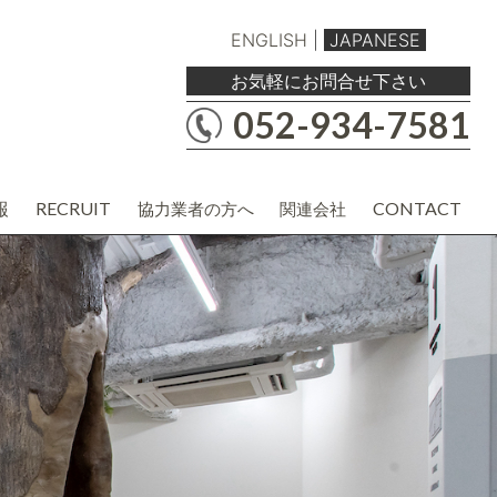
ENGLISH
|
JAPANESE
お気軽にお問合せ下さい
052-934-7581
報
RECRUIT
CONTACT
協力業者の方へ
関連会社
職人・現場協力業者の方
バルボア工務店株式会社
建材・商品企画・営業業者の方
協力業者様用各種資料