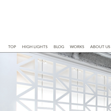
TOP
HIGH LIGHTS
BLOG
WORKS
ABOUT US
お知らせ
代表の想い
ブログ
会社概要
SNS
スタッフ紹
TODAY'S BOSS
バルボア工
モルタル造形・エイジング