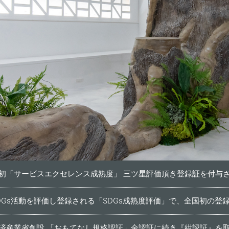
初「サービスエクセレンス成熟度」 三ツ星評価頂き登録証を付与
SDGs活動を評価し登録される「SDGs成熟度評価」で、全国初の登
済産業省創設 「おもてなし規格認証」金認証に続き『紺認証』を