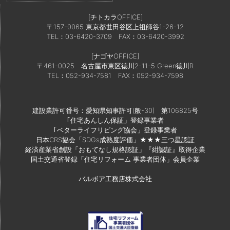
[チトカラOFFICE]
〒157-0065 東京都世田谷区上祖師谷1-26-12
TEL：03-6420-3709
FAX：03-6420-3992
[ナゴヤOFFICE]
〒461-0025 名古屋市東区徳川2-11-5 Green徳川R
TEL：052-934-7581
FAX：052-934-7598
建設業許可番号：愛知県知事許可(般-30) 第106825号
｢住宅あんしん保証」登録事業者
｢ベターライフリビング協会」登録事業者
日本CRS協会「SDGs成熟度評価」★★★三つ星認証
経済産業省創設「おもてなし規格認証」『紺認証』取得企業
国土交通省登録「住宅リフォーム 事業者団体」会員企業
バルボア工務店株式会社