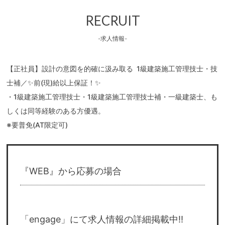
RECRUIT
-求人情報-
【正社員】設計の意図を的確に汲み取る 1級建築施工管理技士・技
士補／✨前(現)給以上保証！✨
・1級建築施工管理技士・1級建築施工管理技士補・一級建築士、も
しくは同等経験のある方優遇。
※要普免(AT限定可)
『WEB』から応募の場合
「engage」にて求人情報の詳細掲載中!!