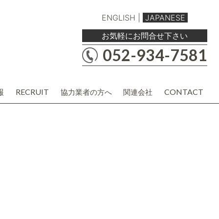
ENGLISH
|
JAPANESE
お気軽にお問合せ下さい
052-934-7581
報
RECRUIT
CONTACT
協力業者の方へ
関連会社
職人・現場協力業者の方
バルボア工務店株式会社
建材・商品企画・営業業者の方
協力業者様用各種資料