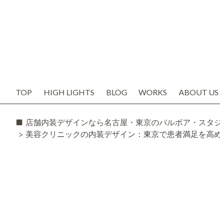
TOP
HIGH LIGHTS
BLOG
WORKS
ABOUT US
お知らせ
代表の想い
ブログ
会社概要
SNS
スタッフ紹
TODAY'S BOSS
バルボア工
モルタル造形・エイジング
■ 店舗内装デザインなら名古屋・東京のバルボア・スタ
> 美容クリニックの内装デザイン：東京で患者満足を高