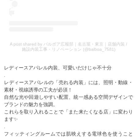
A post shared by バルボア広報部｜名古屋・東京｜店舗内装 /
施設内装工事・リノベーション (@balboa_7581)
レディースアパレル内装、可愛いだけじゃ不十分
.
レディースアパレルの「売れる内装」には、照明・動線・
素材・視線誘導の工夫が必須！
自然な光や回遊しやすい配置、統一感ある空間デザインで
ブランドの魅力を強調。
これらを取り入れることで「また来たくなる店」に変わり
ます✨
.
フィッティングルームでは肌映えする電球色を使うこと