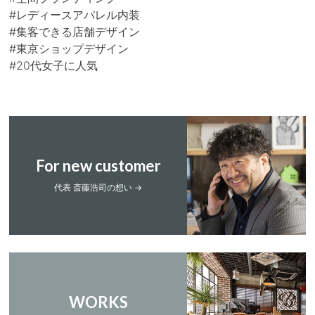
#レディースアパレル内装
#集客できる店舗デザイン
#東京ショップデザイン
#20代女子に人気
For new customer
代表 斎藤浩司の想い →
WORKS