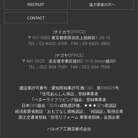
RECRUIT
協力業者の方へ
CONTACT
[チトカラOFFICE]
〒157-0065 東京都世田谷区上祖師谷1-26-12
TEL：03-6420-3709
FAX：03-6420-3992
[ナゴヤOFFICE]
〒461-0025 名古屋市東区徳川2-11-5 Green徳川R
TEL：052-934-7581
FAX：052-934-7598
建設業許可番号：愛知県知事許可(般-30) 第106825号
｢住宅あんしん保証」登録事業者
｢ベターライフリビング協会」登録事業者
日本CRS協会「SDGs成熟度評価」★★★三つ星認証
経済産業省創設「おもてなし規格認証」『紺認証』取得企業
国土交通省登録「住宅リフォーム 事業者団体」会員企業
バルボア工務店株式会社