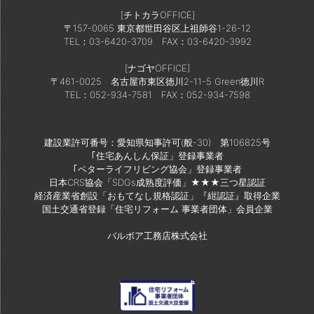
[チトカラOFFICE]
〒157-0065 東京都世田谷区上祖師谷1-26-12
TEL：03-6420-3709
FAX：03-6420-3992
[ナゴヤOFFICE]
〒461-0025 名古屋市東区徳川2-11-5 Green徳川R
TEL：052-934-7581
FAX：052-934-7598
建設業許可番号：愛知県知事許可(般-30) 第106825号
｢住宅あんしん保証」登録事業者
｢ベターライフリビング協会」登録事業者
日本CRS協会「SDGs成熟度評価」★★★三つ星認証
経済産業省創設「おもてなし規格認証」『紺認証』取得企業
国土交通省登録「住宅リフォーム 事業者団体」会員企業
バルボア工務店株式会社