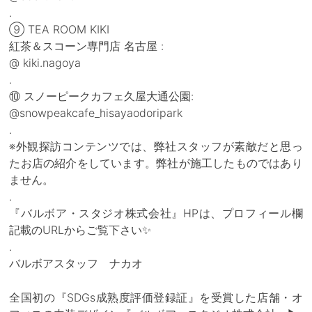
.
⑨ TEA ROOM KIKI
紅茶＆スコーン専門店 名古屋 :
@ kiki.nagoya
.
⑩ スノーピークカフェ久屋大通公園:
@snowpeakcafe_hisayaodoripark
.
※外観探訪コンテンツでは、弊社スタッフが素敵だと思っ
たお店の紹介をしています。弊社が施工したものではあり
ません。
.
『バルボア・スタジオ株式会社』HPは、プロフィール欄
記載のURLからご覧下さい✨
.
バルボアスタッフ ナカオ
全国初の『SDGs成熟度評価登録証』を受賞した店舗・オ