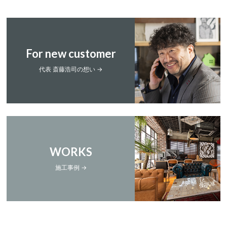
For new customer
代表 斎藤浩司の想い →
WORKS
施工事例 →