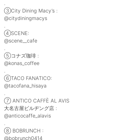
.
③City Dining Macy’s :
@citydiningmacys
.
④SCENE:
@scene__cafe
.
⑤コナズ珈琲 :
@konas_coffee
.
⑥TACO FANATICO:
@tacofana_hisaya
.
⑦ ANTICO CAFFÈ AL AVIS
大名古屋ビルヂング店 :
@anticocaffe_alavis
.
⑧ BOBRUNCH :
@bobrunch0414