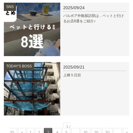
SNS
2025/09/24
バルボア外観探訪部は…ペットと行け
るお店8選をご紹介♪
TODAY'S BOSS
2025/09/21
上棟５日目
3 /
35
«
1
2
3
4
5
...
10
20
30
...
»