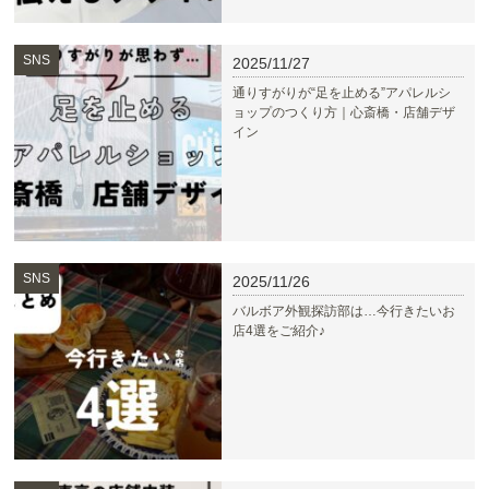
SNS
2025/11/27
通りすがりが“足を止める”アパレルシ
ョップのつくり方｜心斎橋・店舗デザ
イン
SNS
2025/11/26
バルボア外観探訪部は…今行きたいお
店4選をご紹介♪