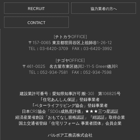
RECRUIT
協力業者の方へ
CONTACT
[チトカラOFFICE]
〒157-0065 東京都世田谷区上祖師谷1-26-12
TEL：03-6420-3709
FAX：03-6420-3992
[ナゴヤOFFICE]
〒461-0025 名古屋市東区徳川2-11-5 Green徳川R
TEL：052-934-7581
FAX：052-934-7598
建設業許可番号：愛知県知事許可(般-30) 第106825号
｢住宅あんしん保証」登録事業者
｢ベターライフリビング協会」登録事業者
日本CRS協会「SDGs成熟度評価」★★★三つ星認証
経済産業省創設「おもてなし規格認証」『紺認証』取得企業
国土交通省登録「住宅リフォーム 事業者団体」会員企業
バルボア工務店株式会社