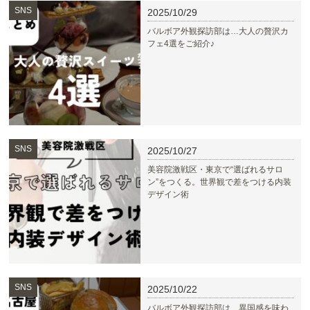
SNS
2025/10/29
バルボア外観探訪部は…大人の贅沢カ
フェ4選をご紹介♪
SNS
2025/10/27
美容院激戦区・東京で“選ばれるサロ
ン”をつくる。世界観で差をつける内装
デザイン術
SNS
2025/10/22
バルボア外観探訪部は…異国感を味わ