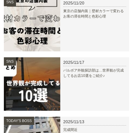
SNS
2025/11/20
東京の店舗内装｜壁材カラーで変わる
お客の滞在時間と色彩心理
SNS
2025/11/17
バルボア外観探訪部は…世界観が完成
してるお店10選をご紹介♪
TODAY'S BOSS
2025/11/13
完成間近