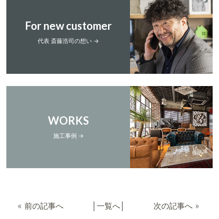
For new customer
代表 斎藤浩司の想い →
WORKS
施工事例 →
«
前の記事へ
│
一覧へ
│
次の記事へ
»