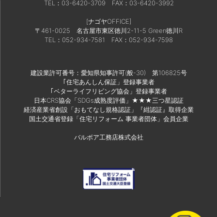
TEL：03-6420-3709
FAX：03-6420-3992
[ナゴヤOFFICE]
〒461-0025 名古屋市東区徳川2-11-5 Green徳川R
TEL：052-934-7581
FAX：052-934-7598
建設業許可番号：愛知県知事許可(般-30) 第106825号
｢住宅あんしん保証」登録事業者
｢ベターライフリビング協会」登録事業者
日本CRS協会「SDGs成熟度評価」★★★三つ星認証
経済産業省創設「おもてなし規格認証」『紺認証』取得企業
国土交通省登録「住宅リフォーム 事業者団体」会員企業
バルボア工務店株式会社