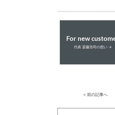
For new custom
代表 斎藤浩司の想い →
«
前の記事へ