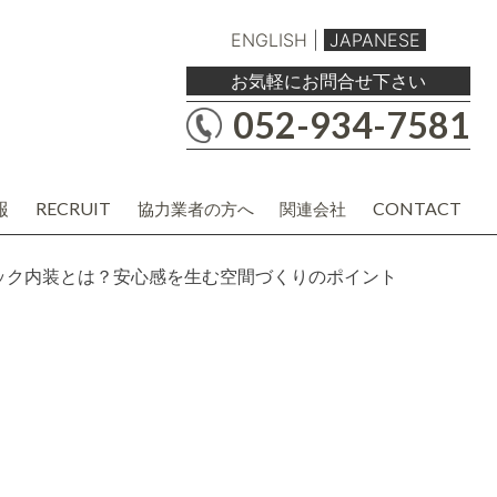
ENGLISH
|
JAPANESE
お気軽にお問合せ下さい
052-934-7581
報
RECRUIT
CONTACT
協力業者の方へ
関連会社
職人・現場協力業者の方
バルボア工務店株式会社
建材・商品企画・営業業者の方
協力業者様用各種資料
ック内装とは？安心感を生む空間づくりのポイント