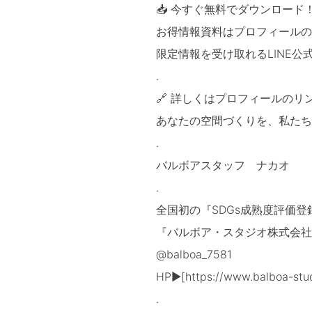
📥 今すぐ無料でダウンロード
お得情報資料はプロフィールの
限定情報を受け取れるLINE
.
🔗 詳しくはプロフィールのリ
あなたの空間づくりを、私たち
.
バルボアスタッフ ナカオ
.
全国初の『SDGs成熟度評価
『バルボア・スタジオ株式会社
@balboa_7581
HP▶[https://www.balboa-stud
.