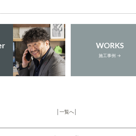
er
WORKS
施工事例 →
│
一覧へ
│