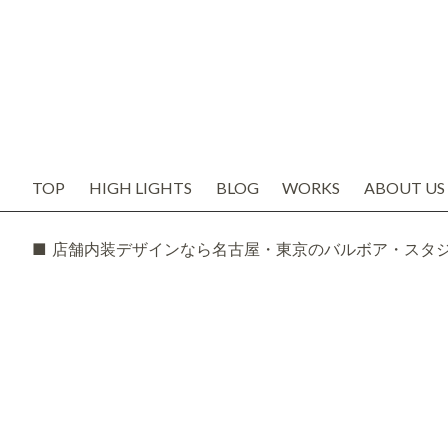
TOP
HIGH LIGHTS
BLOG
WORKS
ABOUT US
お知らせ
代表の想い
ブログ
会社概要
SNS
スタッフ紹
TODAY'S BOSS
バルボア工
モルタル造形・エイジング
■ 店舗内装デザインなら名古屋・東京のバルボア・スタ