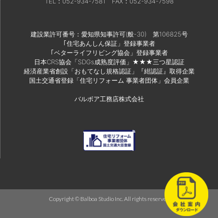
TEL：052-934-7581
FAX：052-934-7598
建設業許可番号：愛知県知事許可(般-30) 第106825号
｢住宅あんしん保証」登録事業者
｢ベターライフリビング協会」登録事業者
日本CRS協会「SDGs成熟度評価」★★★三つ星認証
経済産業省創設「おもてなし規格認証」『紺認証』取得企業
国土交通省登録「住宅リフォーム 事業者団体」会員企業
バルボア工務店株式会社
Copyright © Balboa Studio Inc. All rights reserved