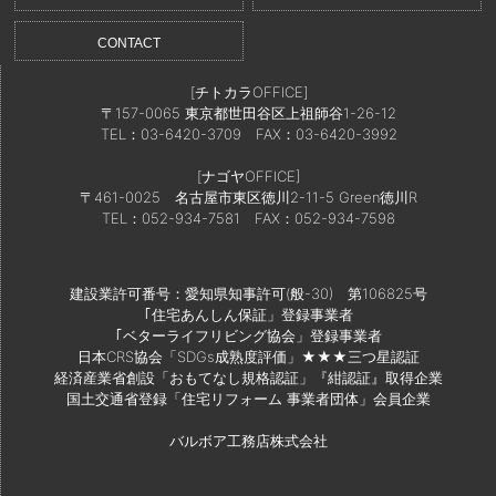
CONTACT
[チトカラOFFICE]
〒157-0065 東京都世田谷区上祖師谷1-26-12
TEL：03-6420-3709
FAX：03-6420-3992
[ナゴヤOFFICE]
〒461-0025 名古屋市東区徳川2-11-5 Green徳川R
TEL：052-934-7581
FAX：052-934-7598
建設業許可番号：愛知県知事許可(般-30) 第106825号
｢住宅あんしん保証」登録事業者
｢ベターライフリビング協会」登録事業者
日本CRS協会「SDGs成熟度評価」★★★三つ星認証
経済産業省創設「おもてなし規格認証」『紺認証』取得企業
国土交通省登録「住宅リフォーム 事業者団体」会員企業
バルボア工務店株式会社