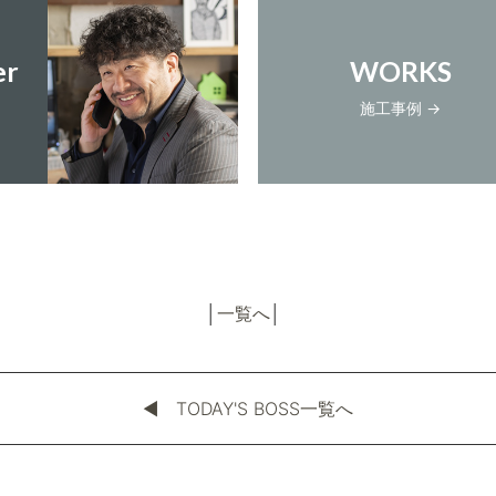
er
WORKS
施工事例 →
│
一覧へ
│
◀︎ TODAY'S BOSS一覧へ