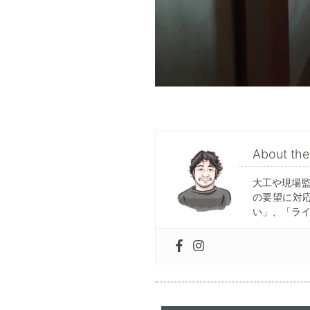
About t
大工や現場
の要望に対
い」、「ラ