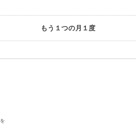
もう１つの月１度
を