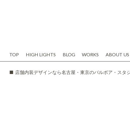
TOP
HIGH LIGHTS
BLOG
WORKS
ABOUT US
お知らせ
代表の想い
ブログ
会社概要
SNS
スタッフ紹
TODAY'S BOSS
バルボア工
モルタル造形・エイジング
■ 店舗内装デザインなら名古屋・東京のバルボア・スタ