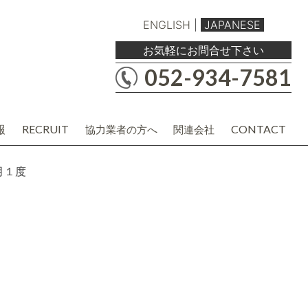
ENGLISH
|
JAPANESE
お気軽にお問合せ下さい
052-934-7581
報
RECRUIT
CONTACT
協力業者の方へ
関連会社
職人・現場協力業者の方
バルボア工務店株式会社
建材・商品企画・営業業者の方
協力業者様用各種資料
月１度