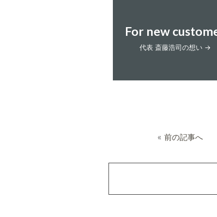
For new custom
代表 斎藤浩司の想い →
«
前の記事へ