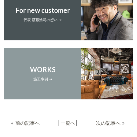
For new customer
代表 斎藤浩司の想い →
WORKS
施工事例 →
«
前の記事へ
│
一覧へ
│
次の記事へ
»