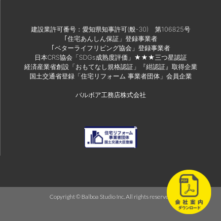
建設業許可番号：愛知県知事許可(般-30) 第106825号
｢住宅あんしん保証」登録事業者
｢ベターライフリビング協会」登録事業者
日本CRS協会「SDGs成熟度評価」★★★三つ星認証
経済産業省創設「おもてなし規格認証」『紺認証』取得企業
国土交通省登録「住宅リフォーム 事業者団体」会員企業
バルボア工務店株式会社
Copyright © Balboa Studio Inc. All rights reserved