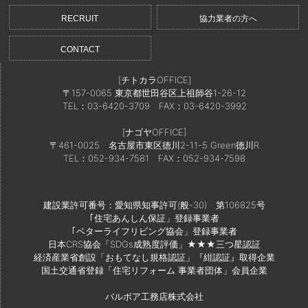
RECRUIT
協力業者の方へ
CONTACT
[チトカラOFFICE]
〒157-0065 東京都世田谷区上祖師谷1-26-12
TEL：03-6420-3709
FAX：03-6420-3992
[ナゴヤOFFICE]
〒461-0025 名古屋市東区徳川2-11-5 Green徳川R
TEL：052-934-7581
FAX：052-934-7598
建設業許可番号：愛知県知事許可(般-30) 第106825号
｢住宅あんしん保証」登録事業者
｢ベターライフリビング協会」登録事業者
日本CRS協会「SDGs成熟度評価」★★★三つ星認証
経済産業省創設「おもてなし規格認証」『紺認証』取得企業
国土交通省登録「住宅リフォーム 事業者団体」会員企業
バルボア工務店株式会社