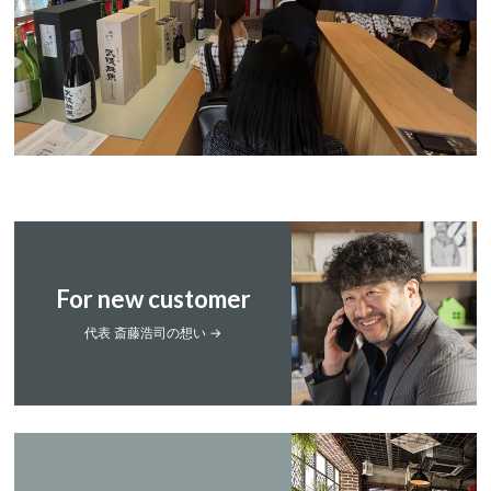
For new customer
代表 斎藤浩司の想い →