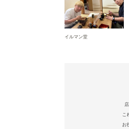
イルマン堂
店
こ
お