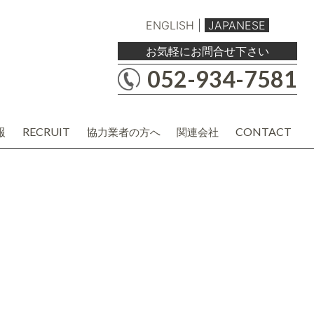
ENGLISH
|
JAPANESE
お気軽にお問合せ下さい
052-934-7581
報
RECRUIT
CONTACT
協力業者の方へ
関連会社
職人・現場協力業者の方
バルボア工務店株式会社
建材・商品企画・営業業者の方
協力業者様用各種資料