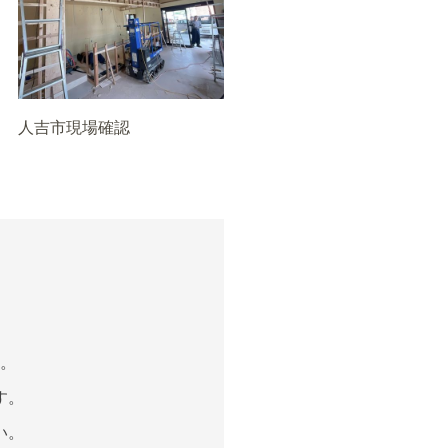
人吉市現場確認
。
す。
い。