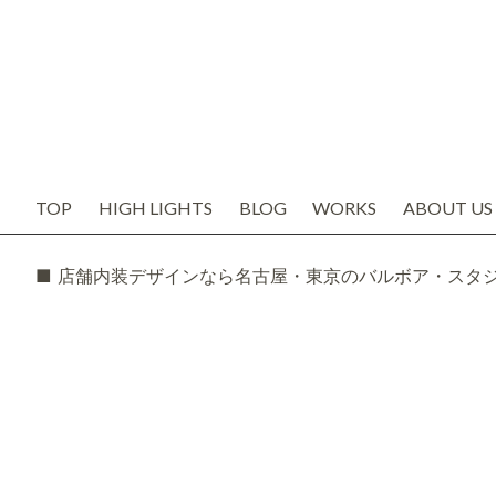
TOP
HIGH LIGHTS
BLOG
WORKS
ABOUT US
お知らせ
代表の想い
ブログ
会社概要
SNS
スタッフ紹
TODAY'S BOSS
バルボア工
モルタル造形・エイジング
■ 店舗内装デザインなら名古屋・東京のバルボア・スタ