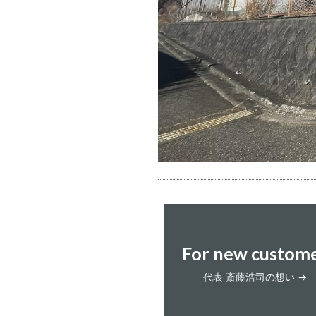
For new custom
代表 斎藤浩司の想い →