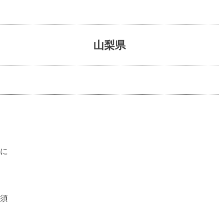
山梨県
に
須