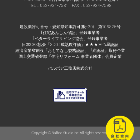
TEL：052-934-7581
FAX：052-934-7598
建設業許可番号：愛知県知事許可(般-30) 第106825号
｢住宅あんしん保証」登録事業者
｢ベターライフリビング協会」登録事業者
日本CRS協会「SDGs成熟度評価」★★★三つ星認証
経済産業省創設「おもてなし規格認証」『紺認証』取得企業
国土交通省登録「住宅リフォーム 事業者団体」会員企業
バルボア工務店株式会社
Copyright © Balboa Studio Inc. All rights reserved