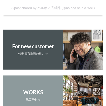
A post shared by バルボア広報部 (@balboa.studio7581)
For new customer
代表 斎藤浩司の想い →
WORKS
施工事例 →