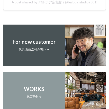
A post shared by バルボア広報部 (@balboa.studio7581)
For new customer
代表 斎藤浩司の想い →
WORKS
施工事例 →