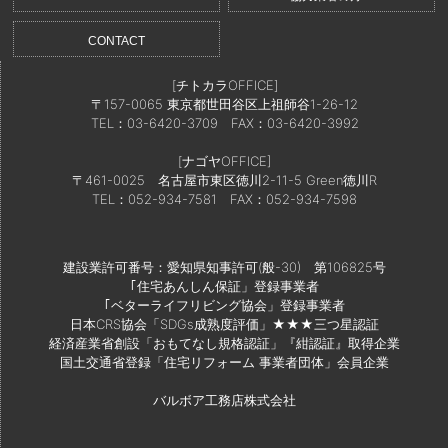
CONTACT
[チトカラOFFICE]
〒157-0065 東京都世田谷区上祖師谷1-26-12
TEL：03-6420-3709
FAX：03-6420-3992
[ナゴヤOFFICE]
〒461-0025 名古屋市東区徳川2-11-5 Green徳川R
TEL：052-934-7581
FAX：052-934-7598
建設業許可番号：愛知県知事許可(般-30) 第106825号
｢住宅あんしん保証」登録事業者
｢ベターライフリビング協会」登録事業者
日本CRS協会「SDGs成熟度評価」★★★三つ星認証
経済産業省創設「おもてなし規格認証」『紺認証』取得企業
国土交通省登録「住宅リフォーム 事業者団体」会員企業
バルボア工務店株式会社