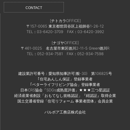
CONTACT
[チトカラOFFICE]
〒157-0065 東京都世田谷区上祖師谷1-26-12
TEL：03-6420-3709
FAX：03-6420-3992
[ナゴヤOFFICE]
〒461-0025 名古屋市東区徳川2-11-5 Green徳川R
TEL：052-934-7581
FAX：052-934-7598
建設業許可番号：愛知県知事許可(般-30) 第106825号
｢住宅あんしん保証」登録事業者
｢ベターライフリビング協会」登録事業者
日本CRS協会「SDGs成熟度評価」★★★三つ星認証
経済産業省創設「おもてなし規格認証」『紺認証』取得企業
国土交通省登録「住宅リフォーム 事業者団体」会員企業
バルボア工務店株式会社