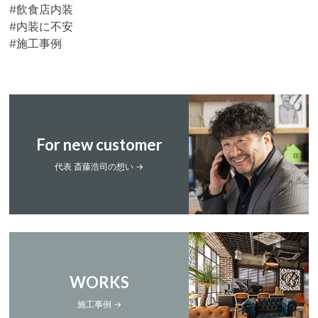
#飲食店内装
#内装に不安
#施工事例
For new customer
代表 斎藤浩司の想い →
WORKS
施工事例 →