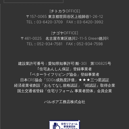
[チトカラOFFICE]
〒157-0065 東京都世田谷区上祖師谷1-26-12
TEL：03-6420-3709
FAX：03-6420-3992
[ナゴヤOFFICE]
〒461-0025 名古屋市東区徳川2-11-5 Green徳川R
TEL：052-934-7581
FAX：052-934-7598
建設業許可番号：愛知県知事許可(般-30) 第106825号
｢住宅あんしん保証」登録事業者
｢ベターライフリビング協会」登録事業者
日本CRS協会「SDGs成熟度評価」★★★三つ星認証
経済産業省創設「おもてなし規格認証」『紺認証』取得企業
国土交通省登録「住宅リフォーム 事業者団体」会員企業
バルボア工務店株式会社