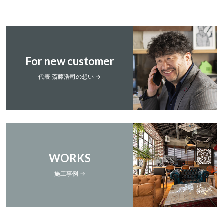
For new customer
代表 斎藤浩司の想い →
WORKS
施工事例 →