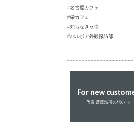
#名古屋カフェ
#栄カフェ
#知らなきゃ損
#バルボア外観探訪部
For new custom
代表 斎藤浩司の想い →