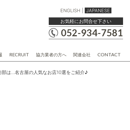
ENGLISH
|
JAPANESE
お気軽にお問合せ下さい
052-934-7581
報
RECRUIT
CONTACT
協力業者の方へ
関連会社
職人・現場協力業者の方
バルボア工務店株式会社
建材・商品企画・営業業者の方
協力業者様用各種資料
訪部は…名古屋の人気なお店10選をご紹介♪