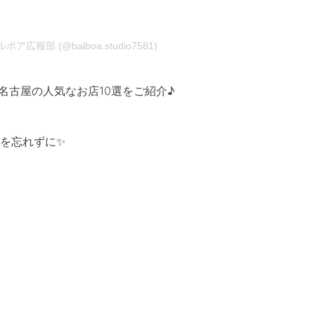
 バルボア広報部 (@balboa.studio7581)
名古屋の人気なお店10選をご紹介♪
を忘れずに✨
：