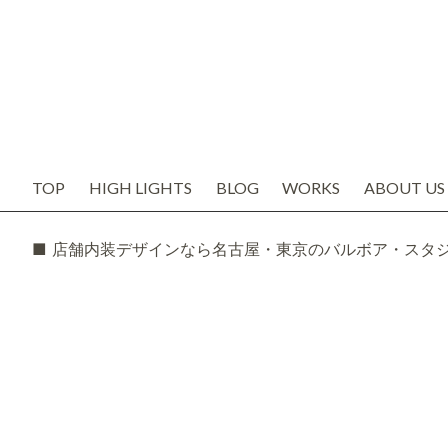
TOP
HIGH LIGHTS
BLOG
WORKS
ABOUT US
お知らせ
代表の想い
ブログ
会社概要
SNS
スタッフ紹
TODAY'S BOSS
バルボア工
モルタル造形・エイジング
■ 店舗内装デザインなら名古屋・東京のバルボア・スタ