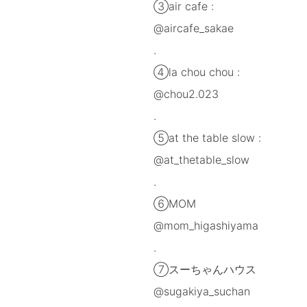
③air cafe :
@aircafe_sakae
.
④la chou chou :
@chou2.023
.
⑤at the table slow :
@at_thetable_slow
.
⑥MOM
@mom_higashiyama
.
⑦スーちゃんハウス
@sugakiya_suchan