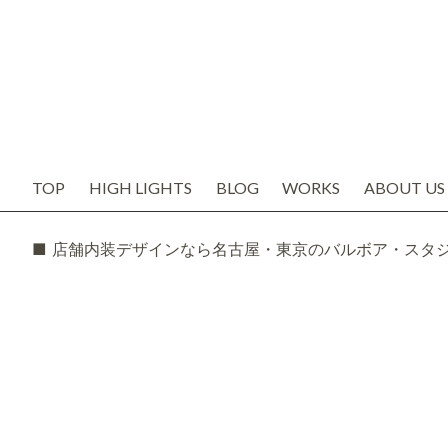
TOP
HIGH LIGHTS
BLOG
WORKS
ABOUT US
お知らせ
代表の想い
ブログ
会社概要
SNS
スタッフ紹
TODAY'S BOSS
バルボア工
モルタル造形・エイジング
■ 店舗内装デザインなら名古屋・東京のバルボア・スタ