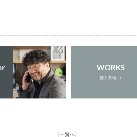
er
WORKS
施工事例 →
│
一覧へ
│