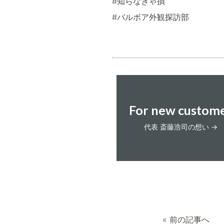
#知らなきゃ損
#バルボア外観探訪部
For new custom
代表 斎藤浩司の想い →
«
前の記事へ