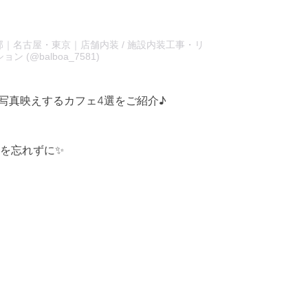
ボア広報部｜名古屋・東京｜店舗内装 / 施設内装工事・リ
ン (@balboa_7581)
写真映えするカフェ4選をご紹介♪
を忘れずに✨