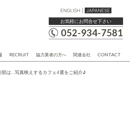
ENGLISH
|
JAPANESE
お気軽にお問合せ下さい
052-934-7581
報
RECRUIT
CONTACT
協力業者の方へ
関連会社
職人・現場協力業者の方
バルボア工務店株式会社
建材・商品企画・営業業者の方
協力業者様用各種資料
訪部は…写真映えするカフェ4選をご紹介♪