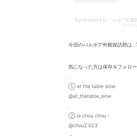
A post shared by バル
ノベーショ
今回のバルボア外観探訪部は…
気になった方は保存＆フォロー
.
① at the table slow:
@at_thetable_slow
.
② la chou chou：
@chou2.023
・