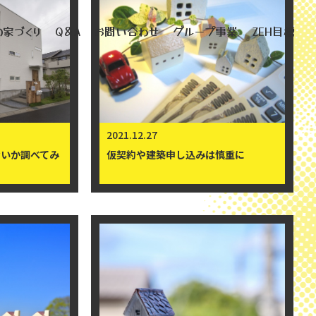
家づくり
Q＆A
お問い合わせ
グループ事業
ZEH目標
バルボアスタジオ（店舗）
バルボア工務店株式会社