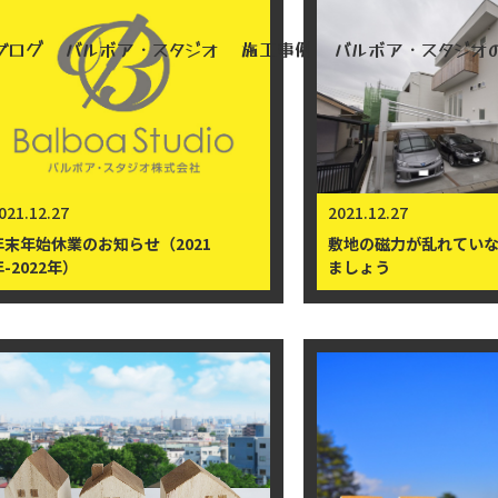
2021年12月記事一覧
ブログ
バルボア・スタジオ
施工事例
バルボア・スタジオの
代表の想い
失敗しない家づくり
会社概要
本物の自然素材
スタッフ紹介
戸建リフォーム
社
>
2021年
>
12月