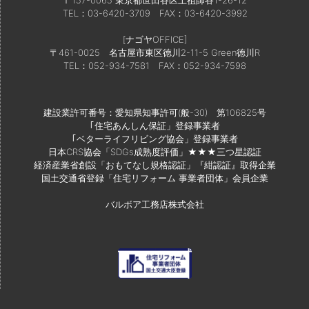
〒157-0065 東京都世田谷区上祖師谷1-26-12
TEL：03-6420-3709
FAX：03-6420-3992
[ナゴヤOFFICE]
〒461-0025 名古屋市東区徳川2-11-5 Green徳川R
TEL：052-934-7581
FAX：052-934-7598
建設業許可番号：愛知県知事許可(般-30) 第106825号
｢住宅あんしん保証」登録事業者
｢ベターライフリビング協会」登録事業者
日本CRS協会「SDGs成熟度評価」★★★三つ星認証
経済産業省創設「おもてなし規格認証」『紺認証』取得企業
国土交通省登録「住宅リフォーム 事業者団体」会員企業
バルボア工務店株式会社