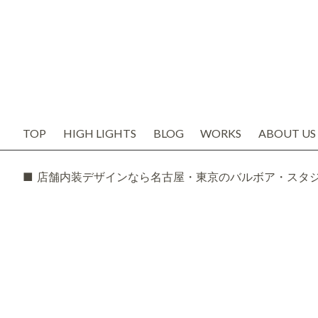
TOP
HIGH LIGHTS
BLOG
WORKS
ABOUT US
お知らせ
代表の想い
ブログ
会社概要
SNS
スタッフ紹
TODAY'S BOSS
バルボア工
モルタル造形・エイジング
■ 店舗内装デザインなら名古屋・東京のバルボア・スタ