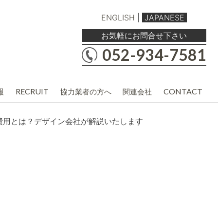
ENGLISH
|
JAPANESE
お気軽にお問合せ下さい
052-934-7581
報
RECRUIT
CONTACT
協力業者の方へ
関連会社
職人・現場協力業者の方
バルボア工務店株式会社
建材・商品企画・営業業者の方
協力業者様用各種資料
費用とは？デザイン会社が解説いたします