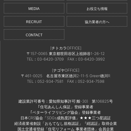
MEDIA
お役立ち情報
RECRUIT
協力業者の方へ
CONTACT
[チトカラOFFICE]
〒157-0065 東京都世田谷区上祖師谷1-26-12
TEL：03-6420-3709
FAX：03-6420-3992
[ナゴヤOFFICE]
〒461-0025 名古屋市東区徳川2-11-5 Green徳川R
TEL：052-934-7581
FAX：052-934-7598
建設業許可番号：愛知県知事許可(般-30) 第106825号
｢住宅あんしん保証」登録事業者
｢ベターライフリビング協会」登録事業者
日本CRS協会「SDGs成熟度評価」★★★三つ星認証
経済産業省創設「おもてなし規格認証」『紺認証』取得企業
国土交通省登録「住宅リフォーム 事業者団体」会員企業