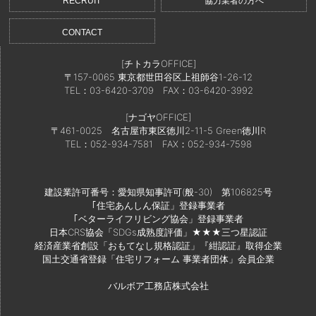
RECRUIT
協力業者の方へ
CONTACT
[チトカラOFFICE]
〒157-0065 東京都世田谷区上祖師谷1-26-12
TEL：03-6420-3709
FAX：03-6420-3992
[ナゴヤOFFICE]
〒461-0025 名古屋市東区徳川2-11-5 Green徳川R
TEL：052-934-7581
FAX：052-934-7598
建設業許可番号：愛知県知事許可(般-30) 第106825号
｢住宅あんしん保証」登録事業者
｢ベターライフリビング協会」登録事業者
日本CRS協会「SDGs成熟度評価」★★★三つ星認証
経済産業省創設「おもてなし規格認証」『紺認証』取得企業
国土交通省登録「住宅リフォーム 事業者団体」会員企業
バルボア工務店株式会社