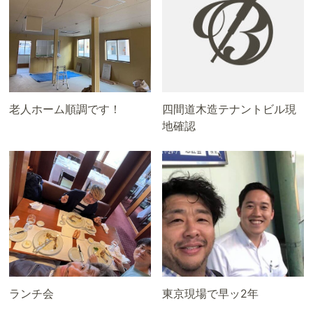
老人ホーム順調です！
四間道木造テナントビル現
地確認
ランチ会
東京現場で早ッ2年