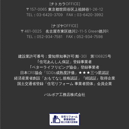
[チトカラOFFICE]
〒157-0065 東京都世田谷区上祖師谷1-26-12
TEL：03-6420-3709
FAX：03-6420-3992
[ナゴヤOFFICE]
〒461-0025 名古屋市東区徳川2-11-5 Green徳川R
TEL：052-934-7581
FAX：052-934-7598
建設業許可番号：愛知県知事許可(般-30) 第106825号
｢住宅あんしん保証」登録事業者
｢ベターライフリビング協会」登録事業者
日本CRS協会「SDGs成熟度評価」★★★三つ星認証
経済産業省創設「おもてなし規格認証」『紺認証』取得企業
国土交通省登録「住宅リフォーム 事業者団体」会員企業
バルボア工務店株式会社