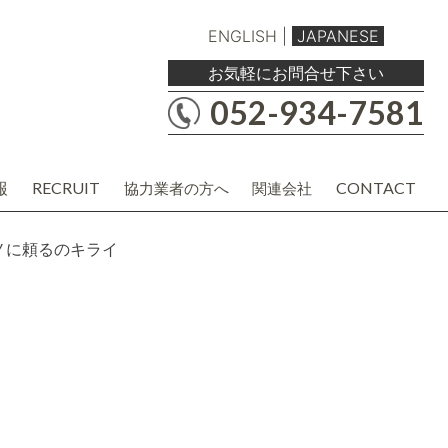
ENGLISH
|
JAPANESE
お気軽にお問合せ下さい
052-934-7581
報
RECRUIT
CONTACT
協力業者の方へ
関連会社
職人・現場協力業者の方
バルボア工務店株式会社
建材・商品企画・営業業者の方
協力業者様用各種資料
ノに頼るのキライ