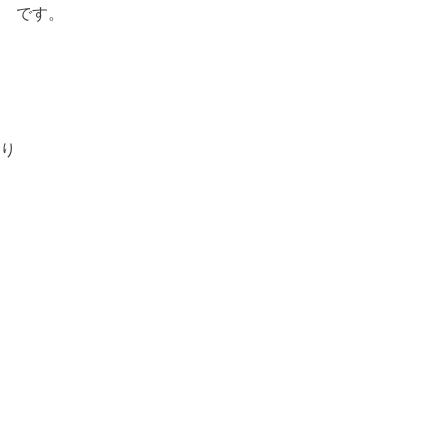
 です。
り