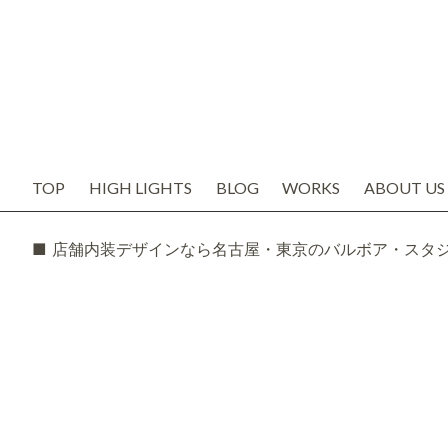
TOP
HIGH LIGHTS
BLOG
WORKS
ABOUT US
お知らせ
代表の想い
ブログ
会社概要
SNS
スタッフ紹
TODAY'S BOSS
バルボア工
モルタル造形・エイジング
■ 店舗内装デザインなら名古屋・東京のバルボア・スタ