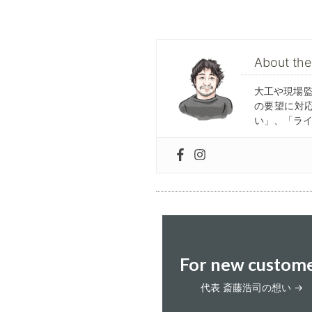
About t
大工や現場
の要望に対
い」、「ラ
For new custom
代表 斎藤浩司の想い →