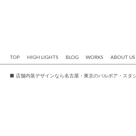
TOP
HIGH LIGHTS
BLOG
WORKS
ABOUT US
お知らせ
代表の想い
ブログ
会社概要
SNS
スタッフ紹
TODAY'S BOSS
バルボア工
モルタル造形・エイジング
■ 店舗内装デザインなら名古屋・東京のバルボア・スタ