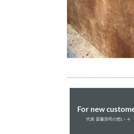
For new custom
代表 斎藤浩司の想い →