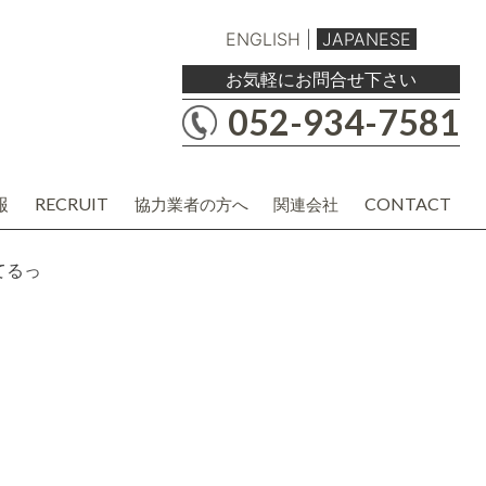
ENGLISH
|
JAPANESE
お気軽にお問合せ下さい
052-934-7581
報
RECRUIT
CONTACT
協力業者の方へ
関連会社
職人・現場協力業者の方
バルボア工務店株式会社
建材・商品企画・営業業者の方
協力業者様用各種資料
てるっ