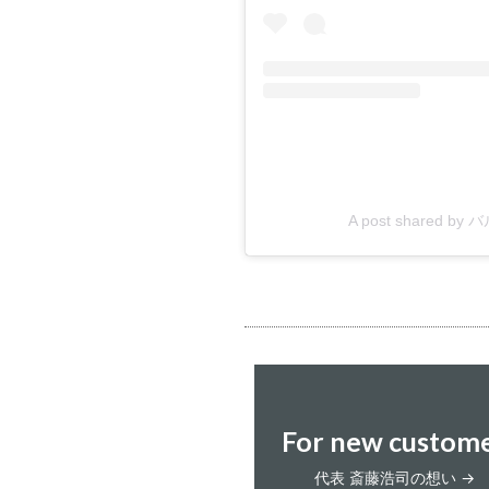
A post shared by
For new custom
代表 斎藤浩司の想い →