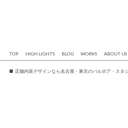
TOP
HIGH LIGHTS
BLOG
WORKS
ABOUT US
お知らせ
代表の想い
ブログ
会社概要
SNS
スタッフ紹
TODAY'S BOSS
バルボア工
モルタル造形・エイジング
■ 店舗内装デザインなら名古屋・東京のバルボア・スタ