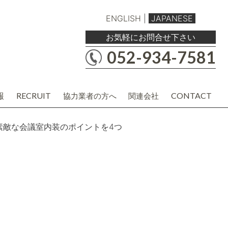
ENGLISH
|
JAPANESE
お気軽にお問合せ下さい
052-934-7581
報
RECRUIT
CONTACT
協力業者の方へ
関連会社
職人・現場協力業者の方
バルボア工務店株式会社
建材・商品企画・営業業者の方
協力業者様用各種資料
素敵な会議室内装のポイントを4つ