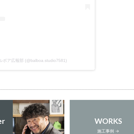
 バルボア広報部 (@balboa.studio7581)
er
WORKS
施工事例 →