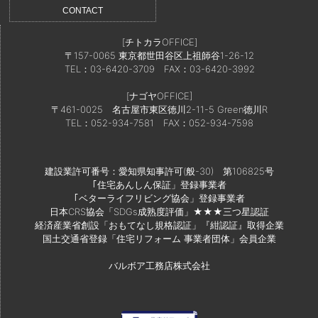
CONTACT
[チトカラOFFICE]
〒157-0065 東京都世田谷区上祖師谷1-26-12
TEL：03-6420-3709
FAX：03-6420-3992
[ナゴヤOFFICE]
〒461-0025 名古屋市東区徳川2-11-5 Green徳川R
TEL：052-934-7581
FAX：052-934-7598
建設業許可番号：愛知県知事許可(般-30) 第106825号
｢住宅あんしん保証」登録事業者
｢ベターライフリビング協会」登録事業者
日本CRS協会「SDGs成熟度評価」★★★三つ星認証
経済産業省創設「おもてなし規格認証」『紺認証』取得企業
国土交通省登録「住宅リフォーム 事業者団体」会員企業
バルボア工務店株式会社