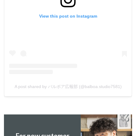
View this post on Instagram
A post shared by バルボア広報部 (@balboa.studio7581)
For new customer