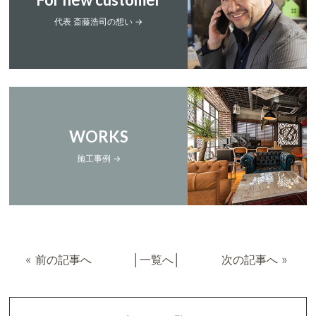
代表 斎藤浩司の想い →
WORKS
施工事例 →
«
前の記事へ
│
一覧へ
│
次の記事へ
»