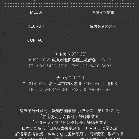
MEDIA
お役立ち情報
RECRUIT
協力業者の方へ
CONTACT
[チトカラOFFICE]
〒157-0065 東京都世田谷区上祖師谷1-26-12
TEL：03-6420-3709
FAX：03-6420-3992
[ナゴヤOFFICE]
〒461-0025 名古屋市東区徳川2-11-5 Green徳川R
TEL：052-934-7581
FAX：052-934-7598
建設業許可番号：愛知県知事許可(般-30) 第106825号
｢住宅あんしん保証」登録事業者
｢ベターライフリビング協会」登録事業者
日本CRS協会「SDGs成熟度評価」★★★三つ星認証
経済産業省創設「おもてなし規格認証」『紺認証』取得企業