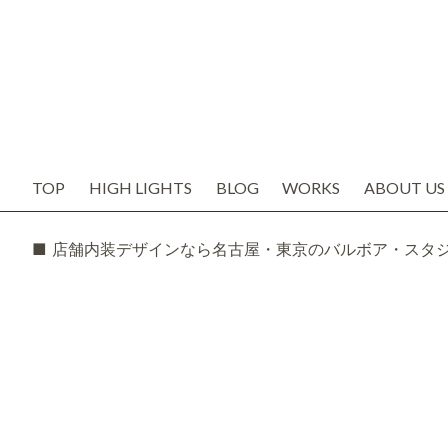
TOP
HIGH LIGHTS
BLOG
WORKS
ABOUT US
お知らせ
代表の想い
ブログ
会社概要
SNS
スタッフ紹
TODAY'S BOSS
バルボア工
モルタル造形・エイジング
■ 店舗内装デザインなら名古屋・東京のバルボア・スタ