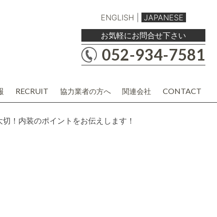
ENGLISH
|
JAPANESE
お気軽にお問合せ下さい
052-934-7581
報
RECRUIT
CONTACT
協力業者の方へ
関連会社
職人・現場協力業者の方
バルボア工務店株式会社
建材・商品企画・営業業者の方
協力業者様用各種資料
大切！内装のポイントをお伝えします！