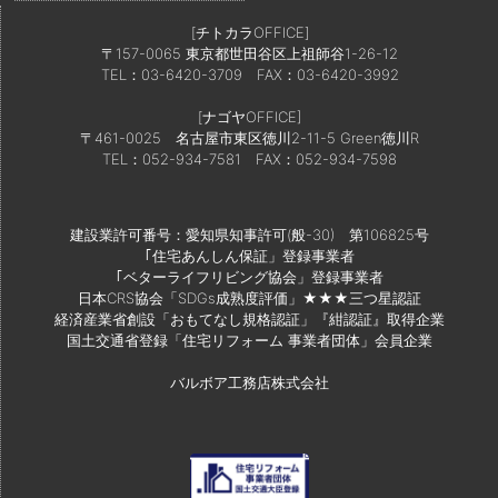
[チトカラOFFICE]
〒157-0065 東京都世田谷区上祖師谷1-26-12
TEL：03-6420-3709
FAX：03-6420-3992
[ナゴヤOFFICE]
〒461-0025 名古屋市東区徳川2-11-5 Green徳川R
TEL：052-934-7581
FAX：052-934-7598
建設業許可番号：愛知県知事許可(般-30) 第106825号
｢住宅あんしん保証」登録事業者
｢ベターライフリビング協会」登録事業者
日本CRS協会「SDGs成熟度評価」★★★三つ星認証
経済産業省創設「おもてなし規格認証」『紺認証』取得企業
国土交通省登録「住宅リフォーム 事業者団体」会員企業
バルボア工務店株式会社