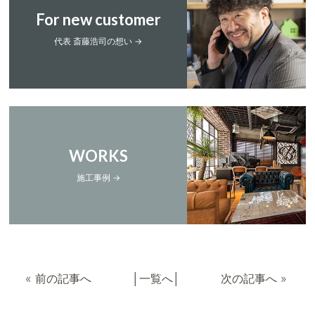
For new customer
代表 斎藤浩司の想い →
WORKS
施工事例 →
«
前の記事へ
│
一覧へ
│
次の記事へ
»