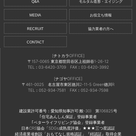
Q&A
モルタル造形・エイジング
MEDIA
お役立ち情報
RECRUIT
協力業者の方へ
CONTACT
[チトカラOFFICE]
〒157-0065 東京都世田谷区上祖師谷1-26-12
TEL：03-6420-3709
FAX：03-6420-3992
[ナゴヤOFFICE]
〒461-0025 名古屋市東区徳川2-11-5 Green徳川R
TEL：052-934-7581
FAX：052-934-7598
建設業許可番号：愛知県知事許可(般-30) 第106825号
｢住宅あんしん保証」登録事業者
｢ベターライフリビング協会」登録事業者
日本CRS協会「SDGs成熟度評価」★★★三つ星認証
経済産業省創設「おもてなし規格認証」『紺認証』取得企業