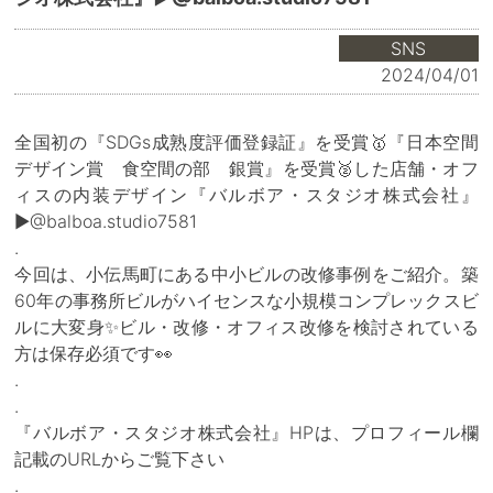
SNS
2024/04/01
全国初の『SDGs成熟度評価登録証』を受賞🥇『日本空間
デザイン賞 食空間の部 銀賞』を受賞🥈した店舗・オフ
ィスの内装デザイン『バルボア・スタジオ株式会社』
▶@balboa.studio7581
.
今回は、小伝馬町にある中小ビルの改修事例をご紹介。築
60年の事務所ビルがハイセンスな小規模コンプレックスビ
ルに大変身✨ビル・改修・オフィス改修を検討されている
方は保存必須です👀
.
.
『バルボア・スタジオ株式会社』HPは、プロフィール欄
記載のURLからご覧下さい
.