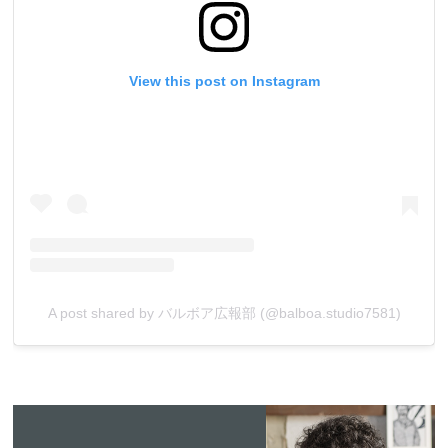
View this post on Instagram
A post shared by バルボア広報部 (@balboa.studio7581)