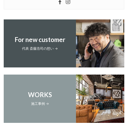
For new customer
代表 斎藤浩司の想い →
WORKS
施工事例 →