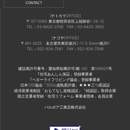
CONTACT
[チトカラOFFICE]
〒157-0065 東京都世田谷区上祖師谷1-26-12
TEL：03-6420-3709
FAX：03-6420-3992
[ナゴヤOFFICE]
〒461-0025 名古屋市東区徳川2-11-5 Green徳川R
TEL：052-934-7581
FAX：052-934-7598
建設業許可番号：愛知県知事許可(般-30) 第106825号
｢住宅あんしん保証」登録事業者
｢ベターライフリビング協会」登録事業者
日本CRS協会「SDGs成熟度評価」★★★三つ星認証
経済産業省創設「おもてなし規格認証」『紺認証』取得企業
国土交通省登録「住宅リフォーム 事業者団体」会員企業
バルボア工務店株式会社