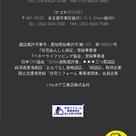
TEL：03-6420-3709
FAX：03-6420-3992
[ナゴヤOFFICE]
〒461-0025 名古屋市東区徳川2-11-5 Green徳川R
TEL：052-934-7581
FAX：052-934-7598
建設業許可番号：愛知県知事許可(般-30) 第106825号
｢住宅あんしん保証」登録事業者
｢ベターライフリビング協会」登録事業者
日本CRS協会「SDGs成熟度評価」★★★三つ星認証
経済産業省創設「おもてなし規格認証」『紺認証』取得企業
国土交通省登録「住宅リフォーム 事業者団体」会員企業
バルボア工務店株式会社