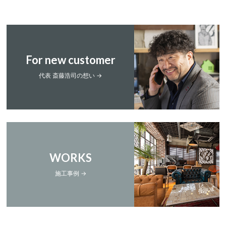
For new customer
代表 斎藤浩司の想い →
WORKS
施工事例 →