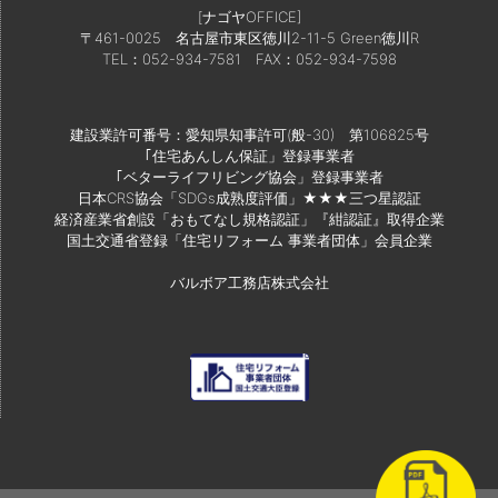
[ナゴヤOFFICE]
〒461-0025 名古屋市東区徳川2-11-5 Green徳川R
TEL：052-934-7581
FAX：052-934-7598
建設業許可番号：愛知県知事許可(般-30) 第106825号
｢住宅あんしん保証」登録事業者
｢ベターライフリビング協会」登録事業者
日本CRS協会「SDGs成熟度評価」★★★三つ星認証
経済産業省創設「おもてなし規格認証」『紺認証』取得企業
国土交通省登録「住宅リフォーム 事業者団体」会員企業
バルボア工務店株式会社