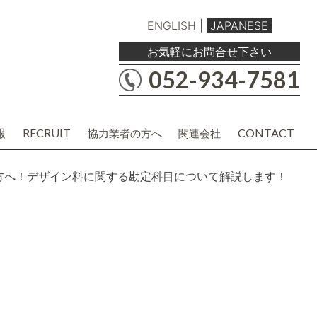
ENGLISH
|
JAPANESE
お気軽にお問合せ下さい
052-934-7581
報
RECRUIT
CONTACT
協力業者の方へ
関連会社
職人・現場協力業者の方
バルボア工務店株式会社
建材・商品企画・営業業者の方
協力業者様用各種資料
方へ！デザイン料に関する勘定科目について解説します！