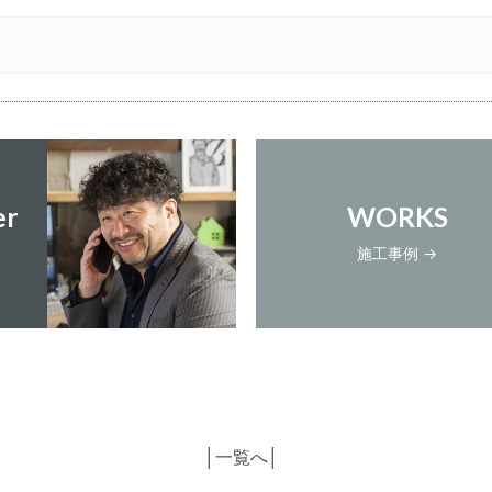
er
WORKS
施工事例 →
│
一覧へ
│