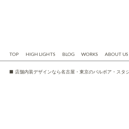
TOP
HIGH LIGHTS
BLOG
WORKS
ABOUT US
お知らせ
代表の想い
ブログ
会社概要
SNS
スタッフ紹
TODAY'S BOSS
バルボア工
モルタル造形・エイジング
■ 店舗内装デザインなら名古屋・東京のバルボア・スタ