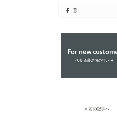
For new custom
代表 斎藤浩司の想い →
«
前の記事へ