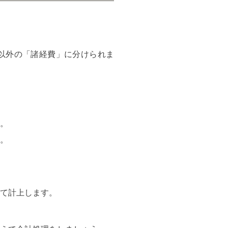
以外の「諸経費」に分けられま
。
。
て計上します。