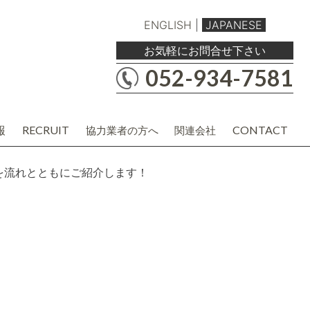
ENGLISH
|
JAPANESE
お気軽にお問合せ下さい
052-934-7581
報
RECRUIT
CONTACT
協力業者の方へ
関連会社
職人・現場協力業者の方
バルボア工務店株式会社
建材・商品企画・営業業者の方
協力業者様用各種資料
を流れとともにご紹介します！