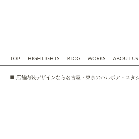
TOP
HIGH LIGHTS
BLOG
WORKS
ABOUT US
お知らせ
代表の想い
ブログ
会社概要
SNS
スタッフ紹
TODAY'S BOSS
バルボア工
モルタル造形・エイジング
■ 店舗内装デザインなら名古屋・東京のバルボア・スタ