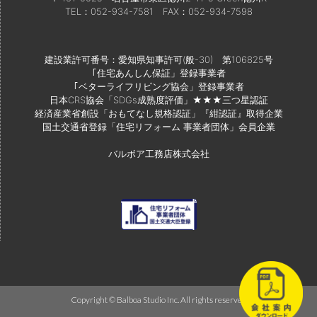
TEL：052-934-7581
FAX：052-934-7598
建設業許可番号：愛知県知事許可(般-30) 第106825号
｢住宅あんしん保証」登録事業者
｢ベターライフリビング協会」登録事業者
日本CRS協会「SDGs成熟度評価」★★★三つ星認証
経済産業省創設「おもてなし規格認証」『紺認証』取得企業
国土交通省登録「住宅リフォーム 事業者団体」会員企業
バルボア工務店株式会社
Copyright © Balboa Studio Inc. All rights reserved