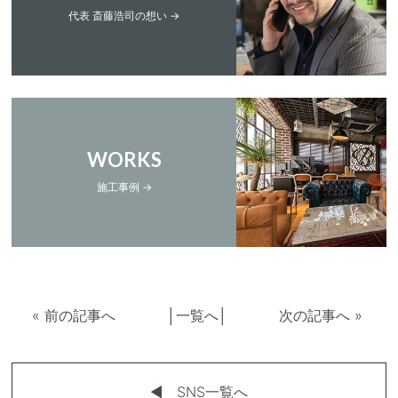
代表 斎藤浩司の想い →
WORKS
施工事例 →
«
前の記事へ
│
一覧へ
│
次の記事へ
»
◀︎ SNS一覧へ