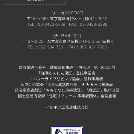
[チトカラOFFICE]
〒157-0065 東京都世田谷区上祖師谷1-26-12
TEL：03-6420-3709
FAX：03-6420-3992
[ナゴヤOFFICE]
〒461-0025 名古屋市東区徳川2-11-5 Green徳川R
TEL：052-934-7581
FAX：052-934-7598
建設業許可番号：愛知県知事許可(般-30) 第106825号
｢住宅あんしん保証」登録事業者
｢ベターライフリビング協会」登録事業者
日本CRS協会「SDGs成熟度評価」★★★三つ星認証
経済産業省創設「おもてなし規格認証」『紺認証』取得企業
国土交通省登録「住宅リフォーム 事業者団体」会員企業
バルボア工務店株式会社