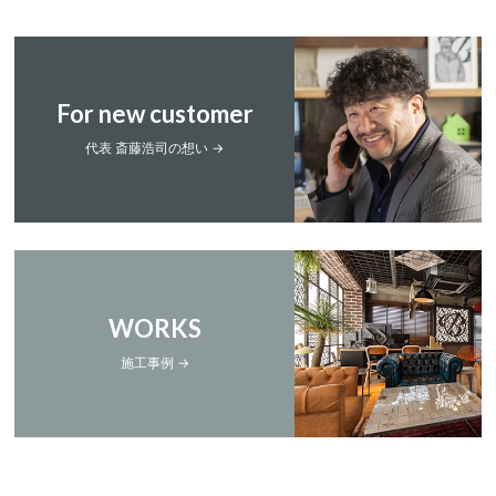
For new customer
代表 斎藤浩司の想い →
WORKS
施工事例 →