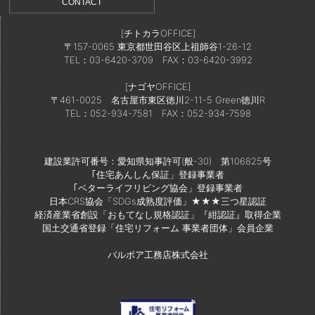
CONTACT
[チトカラOFFICE]
〒157-0065 東京都世田谷区上祖師谷1-26-12
TEL：03-6420-3709
FAX：03-6420-3992
[ナゴヤOFFICE]
〒461-0025 名古屋市東区徳川2-11-5 Green徳川R
TEL：052-934-7581
FAX：052-934-7598
建設業許可番号：愛知県知事許可(般-30) 第106825号
｢住宅あんしん保証」登録事業者
｢ベターライフリビング協会」登録事業者
日本CRS協会「SDGs成熟度評価」★★★三つ星認証
経済産業省創設「おもてなし規格認証」『紺認証』取得企業
国土交通省登録「住宅リフォーム 事業者団体」会員企業
バルボア工務店株式会社