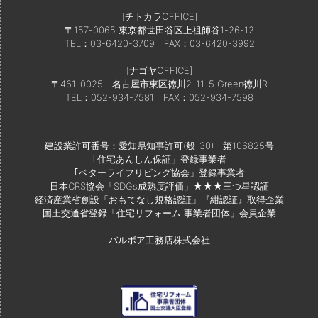
[チトカラOFFICE]
〒157-0065 東京都世田谷区上祖師谷1-26-12
TEL：03-6420-3709
FAX：03-6420-3992
[ナゴヤOFFICE]
〒461-0025 名古屋市東区徳川2-11-5 Green徳川R
TEL：052-934-7581
FAX：052-934-7598
建設業許可番号：愛知県知事許可(般-30) 第106825号
｢住宅あんしん保証」登録事業者
｢ベターライフリビング協会」登録事業者
日本CRS協会「SDGs成熟度評価」★★★三つ星認証
経済産業省創設「おもてなし規格認証」『紺認証』取得企業
国土交通省登録「住宅リフォーム 事業者団体」会員企業
バルボア工務店株式会社