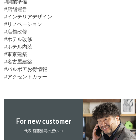
#開業準備
#店舗運営
#インテリアデザイン
#リノベーション
#店舗改修
#ホテル改修
#ホテル内装
#東京建築
#名古屋建築
#バルボアお得情報
#アクセントカラー
For new customer
代表 斎藤浩司の想い →