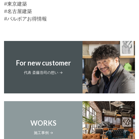
#東京建築
#名古屋建築
#バルボアお得情報
For new customer
代表 斎藤浩司の想い →
WORKS
施工事例 →