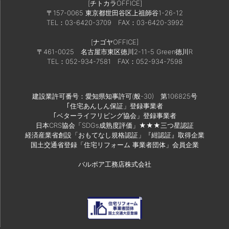
[チトカラOFFICE]
〒157-0065 東京都世田谷区上祖師谷1-26-12
TEL：03-6420-3709
FAX：03-6420-3992
[ナゴヤOFFICE]
〒461-0025 名古屋市東区徳川2-11-5 Green徳川R
TEL：052-934-7581
FAX：052-934-7598
建設業許可番号：愛知県知事許可(般-30) 第106825号
｢住宅あんしん保証」登録事業者
｢ベターライフリビング協会」登録事業者
日本CRS協会「SDGs成熟度評価」★★★三つ星認証
経済産業省創設「おもてなし規格認証」『紺認証』取得企業
国土交通省登録「住宅リフォーム 事業者団体」会員企業
バルボア工務店株式会社