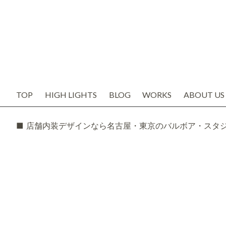
TOP
HIGH LIGHTS
BLOG
WORKS
ABOUT US
お知らせ
代表の想い
ブログ
会社概要
SNS
スタッフ紹
TODAY'S BOSS
バルボア工
モルタル造形・エイジング
■ 店舗内装デザインなら名古屋・東京のバルボア・スタ