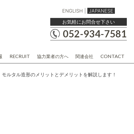
ENGLISH
|
JAPANESE
お気軽にお問合せ下さい
052-934-7581
報
RECRUIT
CONTACT
協力業者の方へ
関連会社
職人・現場協力業者の方
バルボア工務店株式会社
建材・商品企画・営業業者の方
協力業者様用各種資料
！モルタル造形のメリットとデメリットを解説します！