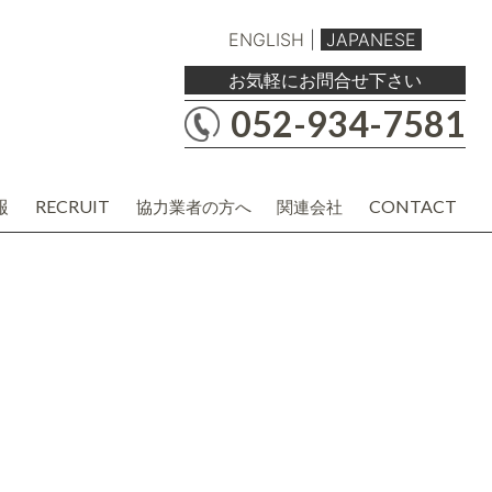
ENGLISH
|
JAPANESE
お気軽にお問合せ下さい
052-934-7581
報
RECRUIT
CONTACT
協力業者の方へ
関連会社
職人・現場協力業者の方
バルボア工務店株式会社
建材・商品企画・営業業者の方
協力業者様用各種資料