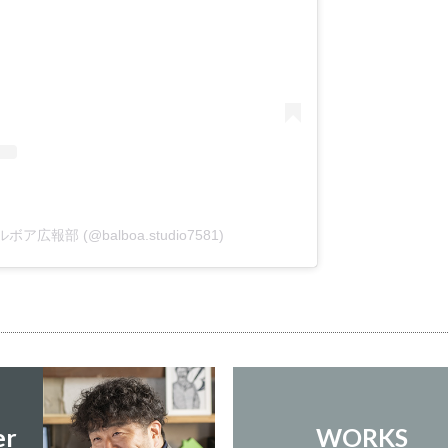
 バルボア広報部 (@balboa.studio7581)
er
WORKS