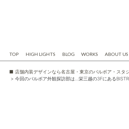
TOP
HIGH LIGHTS
BLOG
WORKS
ABOUT US
お知らせ
代表の想い
ブログ
会社概要
SNS
スタッフ紹
TODAY'S BOSS
バルボア工
モルタル造形・エイジング
■ 店舗内装デザインなら名古屋・東京のバルボア・スタ
> 今回のバルボア外観探訪部は…栄三越の3FにあるBISTRO C