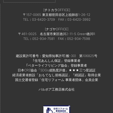
[チトカラOFFICE]
〒157-0065 東京都世田谷区上祖師谷1-26-12
TEL：03-6420-3709
FAX：03-6420-3992
[ナゴヤOFFICE]
〒461-0025 名古屋市東区徳川2-11-5 Green徳川R
TEL：052-934-7581
FAX：052-934-7598
建設業許可番号：愛知県知事許可(般-30) 第106825号
｢住宅あんしん保証」登録事業者
｢ベターライフリビング協会」登録事業者
日本CRS協会「SDGs成熟度評価」★★★三つ星認証
経済産業省創設「おもてなし規格認証」『紺認証』取得企業
国土交通省登録「住宅リフォーム 事業者団体」会員企業
バルボア工務店株式会社